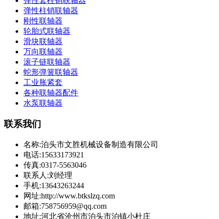
弹性套柱销联轴器
弹性柱销联轴器
刚性联轴器
轮胎式联轴器
滑块联轴器
万向联轴器
滚子链联轴器
蛇形弹簧联轴器
工业胀紧套
各种联轴器配件
水泵联轴器
联系我们
名称:泊头市文胜机械设备制造有限公司
电话:15633173921
传真:0317-5563046
联系人:刘经理
手机:13643263244
网址:http://www.btkslzq.com
邮箱:758756959@qq.com
地址:河北省沧州市泊头市泊镇小杜庄