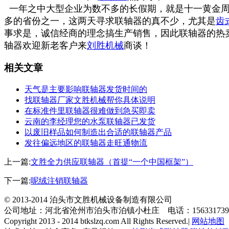
一年之中大型企业为数不多的长假期，就是十一黄金周
多的省份之一，这两天寻求联轴器的真不少，尤其是
齿
事求是，诚信经商的理念搞生产销售，因此联轴器的热卖就
轴器欢迎新老客户来
刘胜机械
商谈！
相关文章
天气是主要影响联轴器发货时间的
找联轴器厂家文胜机械帮你具体说明
在标准件里联轴器很难做到急买即卖
云南的李经理您的水泵联轴器已发货
以废旧样品如何制造出合适的联轴器产品
发往偏远地区的联轴器走旺通物流
上一篇:
文胜全力供应联轴器（首提“一个中国框架”）
下一篇:
呢绒注销联轴器
© 2013-2014 泊头市文胜机械设备制造有限公司
公司地址：河北省沧州市泊头市泊镇小杜庄 电话：15633173
Copyright 2013 - 2014 btkslzq.com All Rights Reserved.|
网站地图