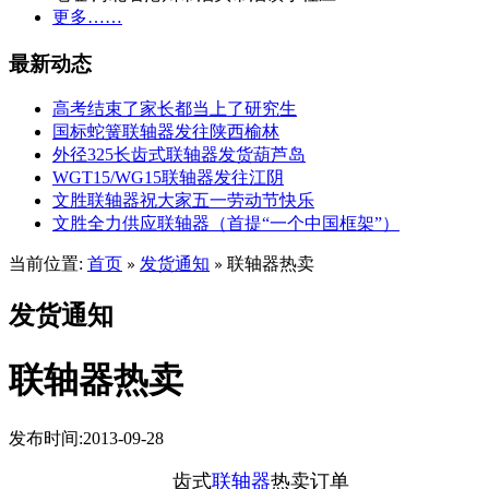
更多……
最新动态
高考结束了家长都当上了研究生
国标蛇簧联轴器发往陕西榆林
外径325长齿式联轴器发货葫芦岛
WGT15/WG15联轴器发往江阴
文胜联轴器祝大家五一劳动节快乐
文胜全力供应联轴器（首提“一个中国框架”）
当前位置:
首页
发货通知
联轴器热卖
»
»
发货通知
联轴器热卖
发布时间:2013-09-28
齿式
联轴器
热卖订单