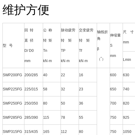
维护方便
回 转
公 称
脉动疲劳
交变疲劳
轴线折
尺 寸
伸缩量
角
直 径
转 矩
转 矩
转 矩
mm
型 号
S
β
D/ D0
Tn
TP
Tf
mm
（˚）
Lmin
mm
kN·m
kN·m
kN·m
SWP200FG
200/285
40
22
16
600
630
SWP225FG
225/315
58
32
23
650
740
SWP250FG
250/350
80
50
36
700
820
SWP285FG
285/390
115
78
55
750
925
SWP315FG
315/435
165
112
80
750
1050